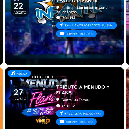
TEATRO INFANTIL
22
Auditorio Municipal de San Juan
de los Lagos
AGOSTO
7:00 PM
SAN JUAN DE LOS LAGOS, JAL (MX)
COMPRAR BOLETOS
MÚSICA
JUE
TRIBUTO A MENUDO Y
27
FLANS
AGOSTO
Teatro Las Torres
8:00 PM
NAUCALPAN, MÉXICO (MX)
COMPRAR BOLETOS