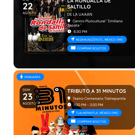
LA RONDALLA DE
22
SALTILLO
AGOSTO
DE LA UAAAN
Centro Pluricultural " Emiliano
Zapata "
6:30 PM
NEZAHUALCÓYOTL, MÉXICO (MX)
COMPRAR BOLETOS
FAMILIARES
DOM
TRIBUTO A 31 MINUTOS
23
Teatro Centenario Tlalnepantla
AGOSTO
1:00 PM - 3:30 PM
TLALNEPANTLA, MÉXICO (MX)
COMPRAR BOLETOS