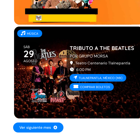
MÚSICA
SÁB
TRIBUTO A THE BEATLES
29
POR GRUPO MORSA
AGOSTO
Teatro Centenario Tlalnepantla
6:00 PM
TLALNEPANTLA, MÉXICO (MX)
COMPRAR BOLETOS
Ver siguiente mes