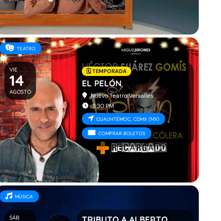
TEATRO
VIE
🗓️ TEMPORADA
14
EL PELÓN
AGOSTO
Nuevo Teatro Versalles
8:30 PM
CUAUHTÉMOC, CDMX (MX)
COMPRAR BOLETOS
MÚSICA
SÁB
TRIBUTO A ALBERTO