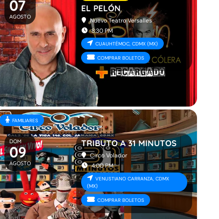
07
EL PELÓN
AGOSTO
Nuevo Teatro Versalles
8:30 PM
CUAUHTÉMOC, CDMX (MX)
COMPRAR BOLETOS
FAMILIARES
DOM
TRIBUTO A 31 MINUTOS
09
Circo Volador
AGOSTO
4:00 PM
VENUSTIANO CARRANZA, CDMX
(MX)
COMPRAR BOLETOS