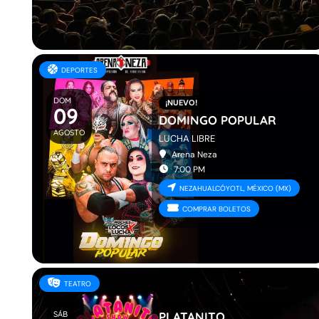
DEPORTES
DOM
¡NUEVO!
09
DOMINGO POPULAR
AGOSTO
LUCHA LIBRE
Arena Neza
7:00 PM
NEZAHUALCÓYOTL, MÉXICO (MX)
COMPRAR BOLETOS
TEATRO
SÁB
PLATANITO