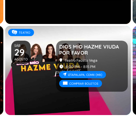
TEATRO
SÁB
DIOS MÍO HAZME VIUDA
29
POR FAVOR
AGOSTO
Teatro Fausto Vega
6:00 PM - 8:15 PM
IZTAPALAPA, CDMX (MX)
COMPRAR BOLETOS