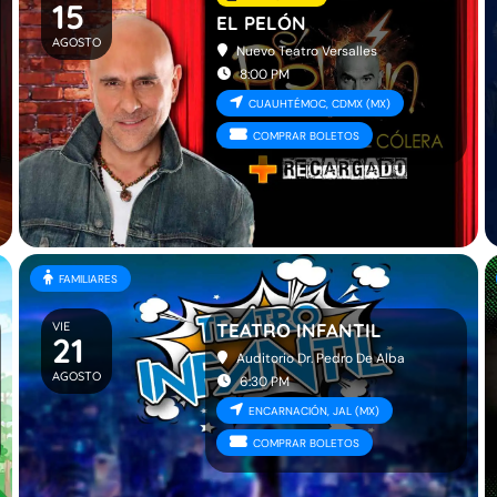
15
EL PELÓN
AGOSTO
Nuevo Teatro Versalles
8:00 PM
CUAUHTÉMOC, CDMX (MX)
COMPRAR BOLETOS
FAMILIARES
VIE
TEATRO INFANTIL
21
Auditorio Dr. Pedro De Alba
AGOSTO
6:30 PM
ENCARNACIÓN, JAL (MX)
COMPRAR BOLETOS