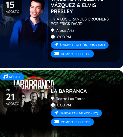
15
VÁZQUEZ & ELVIS
PRESLEY
AGOSTO
...Y A LOS GRANDES CROONERS
POR ERICK DAVID
Alboa Artz
8:00 PM
ÁLVARO OBREGÓN, CDMX (MX)
COMPRAR BOLETOS
MÚSICA
VIE
LA BARRANCA
21
Teatro Las Torres
AGOSTO
8:00 PM
NAUCALPAN, MÉXICO (MX)
COMPRAR BOLETOS