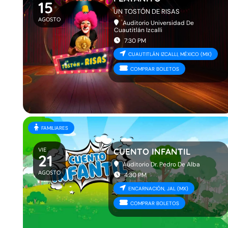
15
UN TOSTÓN DE RISAS
AGOSTO
Auditorio Universidad De
Cuautitlán Izcalli
7:30 PM
CUAUTITLÁN IZCALLI, MÉXICO (MX)
COMPRAR BOLETOS
FAMILIARES
VIE
CUENTO INFANTIL
21
Auditorio Dr. Pedro De Alba
AGOSTO
4:30 PM
ENCARNACIÓN, JAL (MX)
COMPRAR BOLETOS