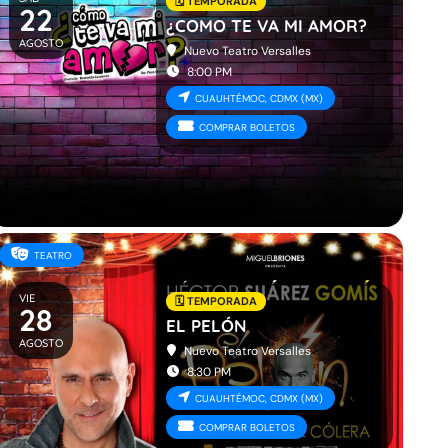
🗓️ TEMPORADA
22
¿COMO TE VA MI AMOR?
AGOSTO
Nuevo Teatro Versalles
8:00 PM
CUAUHTÉMOC, CDMX (MX)
COMPRAR BOLETOS
TEATRO
VIE
🗓️ TEMPORADA
28
EL PELÓN
AGOSTO
Nuevo Teatro Versalles
8:30 PM
CUAUHTÉMOC, CDMX (MX)
COMPRAR BOLETOS