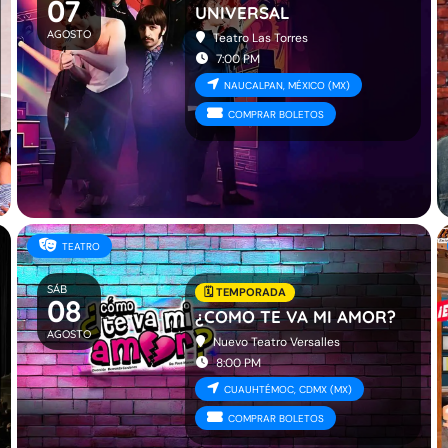
07
UNIVERSAL
AGOSTO
Teatro Las Torres
7:00 PM
NAUCALPAN, MÉXICO (MX)
COMPRAR BOLETOS
TEATRO
SÁB
🗓️ TEMPORADA
08
¿COMO TE VA MI AMOR?
AGOSTO
Nuevo Teatro Versalles
8:00 PM
CUAUHTÉMOC, CDMX (MX)
COMPRAR BOLETOS