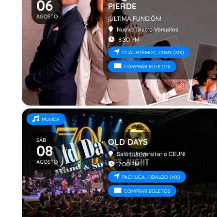
06
PIERDE
AGOSTO
¡ULTIMA FUNCIÓN!
Nuevo Teatro Versalles
8:30 PM
CUAUHTÉMOC, CDMX (MX)
COMPRAR BOLETOS
MÚSICA
SÁB
OLD DAYS
08
Salón Universitario CEUNI
AGOSTO
7:00 PM
PACHUCA, HIDALGO (MX)
COMPRAR BOLETOS