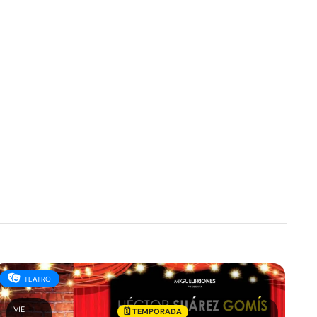
TEATRO
VIE
🗓️ TEMPORADA