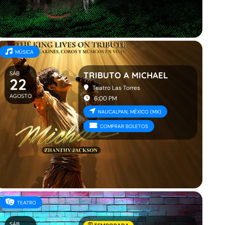
MÚSICA
SÁB
TRIBUTO A MICHAEL
22
Teatro Las Torres
AGOSTO
6:00 PM
NAUCALPAN, MÉXICO (MX)
COMPRAR BOLETOS
TEATRO
SÁB