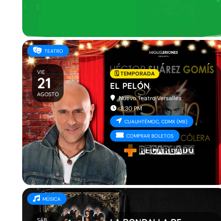
TEATRO
VIE
🗓️ TEMPORADA
21
EL PELÓN
AGOSTO
Nuevo Teatro Versalles
8:30 PM
CUAUHTÉMOC, CDMX (MX)
COMPRAR BOLETOS
MÚSICA
SÁB