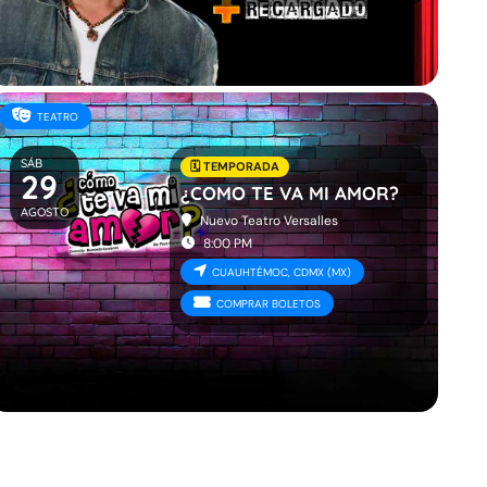
TEATRO
SÁB
🗓️ TEMPORADA
29
¿COMO TE VA MI AMOR?
AGOSTO
Nuevo Teatro Versalles
8:00 PM
CUAUHTÉMOC, CDMX (MX)
COMPRAR BOLETOS