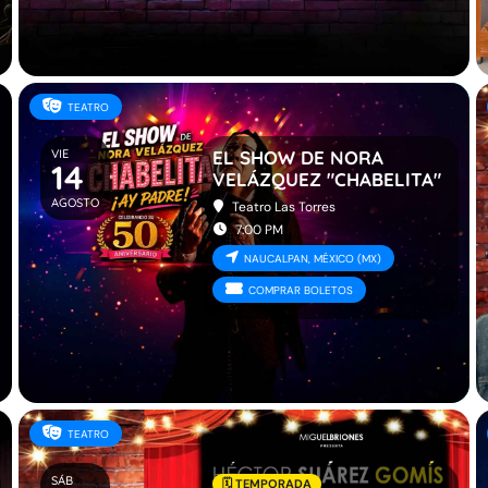
TEATRO
VIE
EL SHOW DE NORA
14
VELÁZQUEZ "CHABELITA"
AGOSTO
Teatro Las Torres
7:00 PM
NAUCALPAN, MÉXICO (MX)
COMPRAR BOLETOS
TEATRO
SÁB
🗓️ TEMPORADA