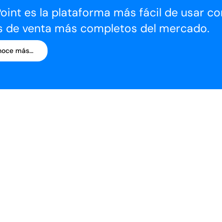
oint es la plataforma más fácil de usar c
s de venta más completos del mercado.
noce más…