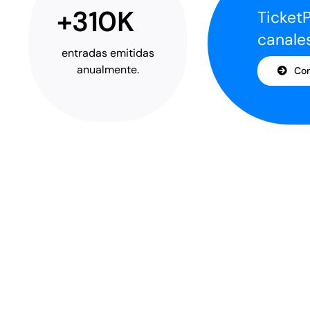
+310K
TicketP
canale
entradas emitidas
anualmente.
Co