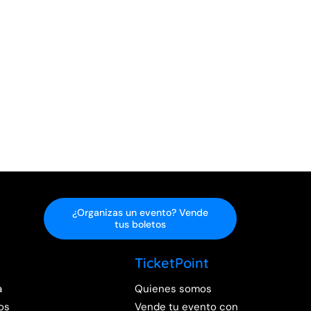
¿Organizas un evento? Vende
tus boletos
TicketPoint
a
Quienes somos
os
Vende tu evento con