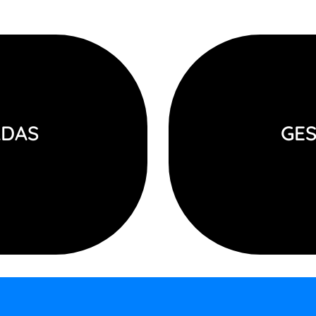
ADAS
GES