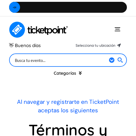
Saltar
📣
Ubica
al
contenido
Toggle
Naviga
👋
Buenos días
Selecciona tu ubicación
Hidalgo
Ciudad de México
Categorías
Estado de México
Querétaro
Música
Al navegar y registrarte en TicketPoint
Morelos
aceptas los siguientes
Teatro
Puebla
Términos y
Michoacán
Especiales