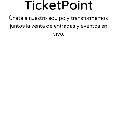
TicketPoint
Eventos en todo México
🇲🇽
Familiares
Únete a nuestro equipo y transformemos
juntos la venta de entradas y eventos en
vivo.
Deportes