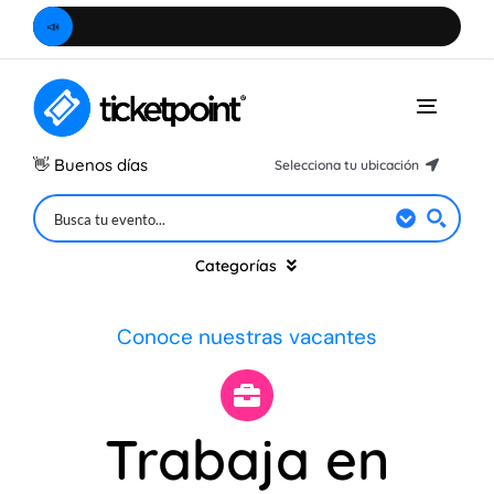
Saltar
📣
¿Camb
al
contenido
Toggle
Naviga
👋
Buenos días
Selecciona tu ubicación
Hidalgo
Ciudad de México
Categorías
Estado de México
Conoce nuestras vacantes
Querétaro
Música
Morelos
Teatro
Puebla
Trabaja en
Michoacán
Especiales