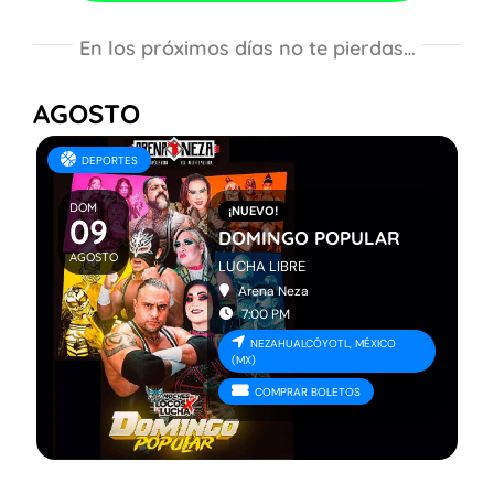
Eventos en todo México
🇲🇽
En los próximos días no te pierdas…
Familiares
AGOSTO
Deportes
DEPORTES
DOM
¡NUEVO!
09
DOMINGO POPULAR
AGOSTO
LUCHA LIBRE
Arena Neza
7:00 PM
NEZAHUALCÓYOTL, MÉXICO
(MX)
COMPRAR BOLETOS