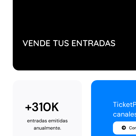
VENDE TUS ENTRADAS
+310K
TicketP
canale
entradas emitidas
anualmente.
Co