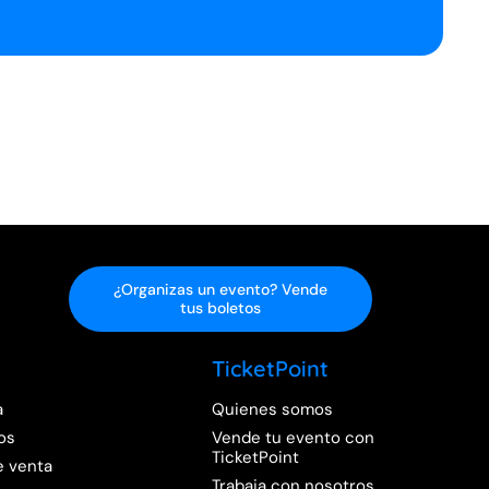
¿Organizas un evento? Vende
tus boletos
TicketPoint
a
Quienes somos
os
Vende tu evento con
TicketPoint
e venta
Trabaja con nosotros