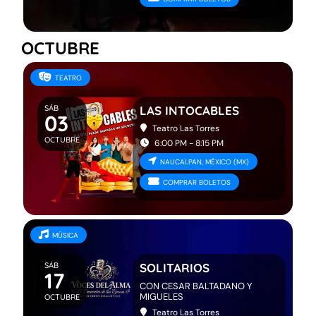
OCTUBRE
TEATRO
SÁB
LAS INTOCABLES
03
Teatro Las Torres
OCTUBRE
6:00 PM - 8:15 PM
NAUCALPAN, MÉXICO (MX)
COMPRAR BOLETOS
MÚSICA
SÁB
SOLITARIOS
17
CON CESAR BALTADANO Y
MIGUELES
OCTUBRE
Teatro Las Torres