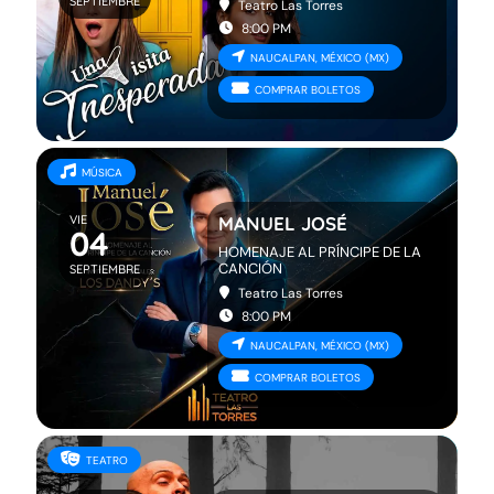
SEPTIEMBRE
Teatro Las Torres
8:00 PM
NAUCALPAN, MÉXICO (MX)
COMPRAR BOLETOS
MÚSICA
VIE
MANUEL JOSÉ
04
HOMENAJE AL PRÍNCIPE DE LA
CANCIÓN
SEPTIEMBRE
Teatro Las Torres
8:00 PM
NAUCALPAN, MÉXICO (MX)
COMPRAR BOLETOS
TEATRO