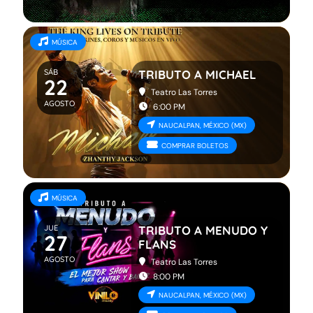
MÚSICA
SÁB
TRIBUTO A MICHAEL
22
Teatro Las Torres
AGOSTO
6:00 PM
NAUCALPAN, MÉXICO (MX)
COMPRAR BOLETOS
MÚSICA
JUE
TRIBUTO A MENUDO Y
27
FLANS
AGOSTO
Teatro Las Torres
8:00 PM
NAUCALPAN, MÉXICO (MX)