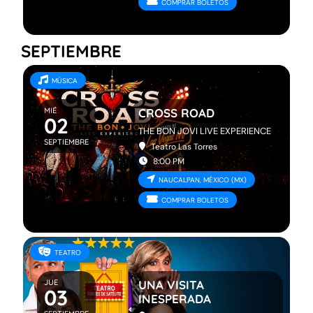
COMPRAR BOLETOS
SEPTIEMBRE
MÚSICA
MIÉ
CROSS ROAD
02
THE BON JOVI LIVE EXPERIENCE
SEPTIEMBRE
Teatro Las Torres
8:00 PM
NAUCALPAN, MÉXICO (MX)
COMPRAR BOLETOS
TEATRO
JUE
UNA VISITA
03
INESPERADA