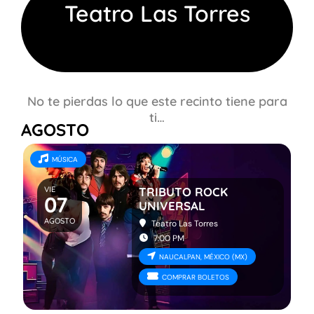
Teatro Las Torres
Eventos en todo México
🇲🇽
Familiares
Deportes
No te pierdas lo que este recinto tiene para
ti…
AGOSTO
MÚSICA
VIE
TRIBUTO ROCK
07
UNIVERSAL
AGOSTO
Teatro Las Torres
7:00 PM
NAUCALPAN, MÉXICO (MX)
COMPRAR BOLETOS