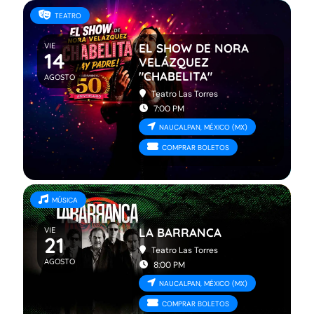
TEATRO
VIE
EL SHOW DE NORA
14
VELÁZQUEZ
"CHABELITA"
AGOSTO
Teatro Las Torres
7:00 PM
NAUCALPAN, MÉXICO (MX)
COMPRAR BOLETOS
MÚSICA
VIE
LA BARRANCA
21
Teatro Las Torres
AGOSTO
8:00 PM
NAUCALPAN, MÉXICO (MX)
COMPRAR BOLETOS