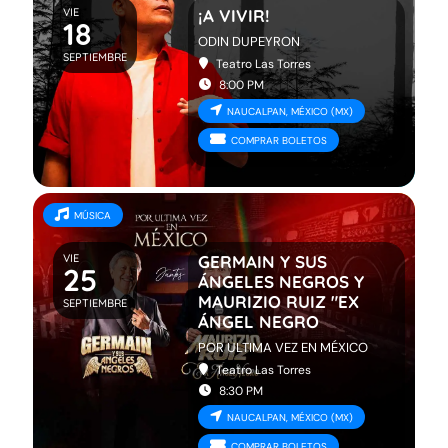
VIE
¡A VIVIR!
18
ODIN DUPEYRON
SEPTIEMBRE
Teatro Las Torres
8:00 PM
NAUCALPAN, MÉXICO (MX)
COMPRAR BOLETOS
MÚSICA
VIE
GERMAIN Y SUS
25
ÁNGELES NEGROS Y
MAURIZIO RUIZ "EX
SEPTIEMBRE
ÁNGEL NEGRO
POR ULTIMA VEZ EN MÉXICO
Teatro Las Torres
8:30 PM
NAUCALPAN, MÉXICO (MX)
COMPRAR BOLETOS