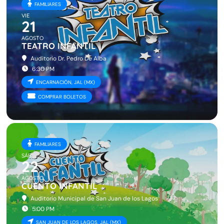
FAMILIARES
VIE
21
AGOSTO
TEATRO INFANTIL
Auditorio Dr. Pedro De Alba
6:30 PM
ENCARNACIÓN, JAL (MX)
COMPRAR BOLETOS
FAMILIARES
SÁB
22
AGOSTO
CUENTO INFANTIL
Auditorio Municipal de San Juan de los Lagos
5:00 PM
SAN JUAN DE LOS LAGOS, JAL (MX)