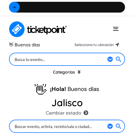
Saltar
📣
Ubica
al
contenido
Toggle
Naviga
👋
Buenos días
Selecciona tu ubicación
Hidalgo
Ciudad de México
Categorías
Estado de México
👋
¡Hola!
Buenos días
Querétaro
Música
Jalisco
Morelos
Cambiar estado
Teatro
Puebla
Hidalgo
Michoacán
Especiales