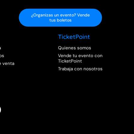
¿Organizas un evento? Vende
tus boletos
TicketPoint
a
Quienes somos
os
Vende tu evento con
TicketPoint
e venta
Trabaja con nosotros