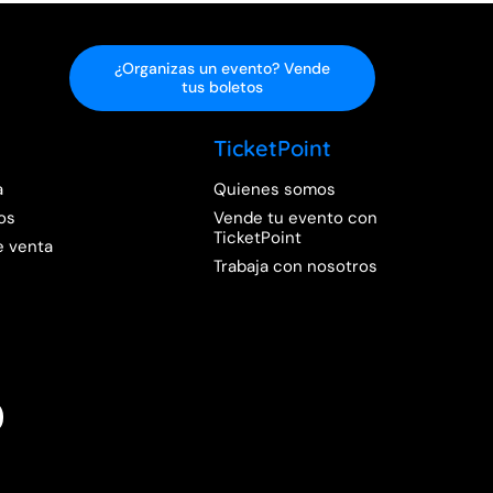
¿Organizas un evento? Vende
tus boletos
TicketPoint
a
Quienes somos
os
Vende tu evento con
TicketPoint
e venta
Trabaja con nosotros