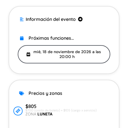
. Información del evento
.
Acerca del evento
Próximas funciones…
Precios y zonas
mié, 18 de noviembre de 2026 a las
20:00 h
Información adicional
Información del recinto
Compra boletos en Fan to Fan
Precios y zonas
Vende tus boletos con Fan to Fan
$805
$700 (costo de boleto) + $105 (cargo x servicio)
ZONA
LUNETA
Ayuda con mi compra