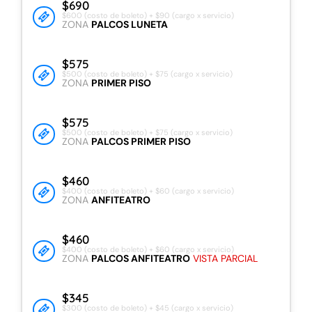
$690
$600 (costo de boleto) + $90 (cargo x servicio)
ZONA
PALCOS LUNETA
$575
$500 (costo de boleto) + $75 (cargo x servicio)
ZONA
PRIMER PISO
$575
$500 (costo de boleto) + $75 (cargo x servicio)
ZONA
PALCOS PRIMER PISO
$460
$400 (costo de boleto) + $60 (cargo x servicio)
ZONA
ANFITEATRO
$460
$400 (costo de boleto) + $60 (cargo x servicio)
ZONA
PALCOS ANFITEATRO
VISTA PARCIAL
$345
$300 (costo de boleto) + $45 (cargo x servicio)