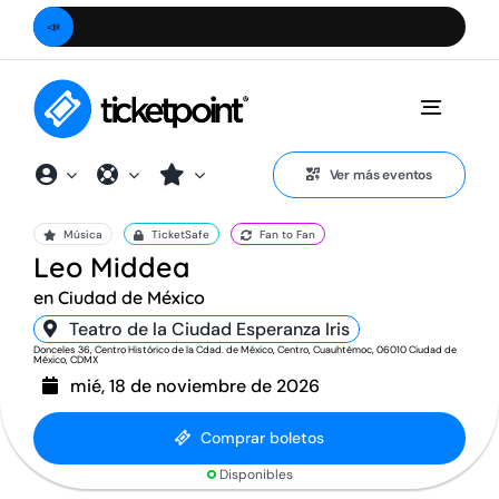
Saltar
📣
¿Camb
al
contenido
Toggle
Naviga
Ver más eventos
Música
TicketSafe
Fan to Fan
Leo Middea
en Ciudad de México
Teatro de la Ciudad Esperanza Iris
Donceles 36, Centro Histórico de la Cdad. de México, Centro, Cuauhtémoc, 06010 Ciudad de
México, CDMX
mié, 18 de noviembre de 2026
Comprar boletos
Disponibles