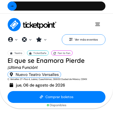
Saltar
📣
¿Camb
al
contenido
Toggle
Naviga
Ver más eventos
Teatro
TicketSafe
Fan to Fan
El que se Enamora Pierde
¡Ultima Función!
Nuevo Teatro Versalles
C. Versalles 27-Piso 4, Juárez, Cuauhtémoc, 06600 Ciudad de México, CDMX
jue, 06 de agosto de 2026
Comprar boletos
Disponibles