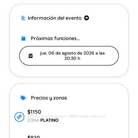
. Información del evento
.
Acerca del evento
Próximas funciones…
Precios y zonas
jue, 06 de agosto de 2026 a las
20:30 h
Información adicional
Información del recinto
Compra boletos en Fan to Fan
Precios y zonas
Vende tus boletos con Fan to Fan
$1150
$1000 (costo de boleto) + $150 (cargo x servicio)
ZONA
PLATINO
Ayuda con mi compra
$920