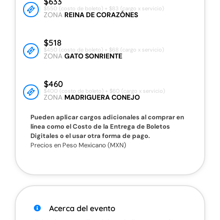
$633
$550 (costo de boleto) + $83 (cargo x servicio)
ZONA
REINA DE CORAZÓNES
$518
$450 (costo de boleto) + $68 (cargo x servicio)
ZONA
GATO SONRIENTE
$460
$400 (costo de boleto) + $60 (cargo x servicio)
ZONA
MADRIGUERA CONEJO
Pueden aplicar cargos adicionales al comprar en
línea como el Costo de la Entrega de Boletos
Digitales o el usar otra forma de pago.
Precios en Peso Mexicano (MXN)
Acerca del evento