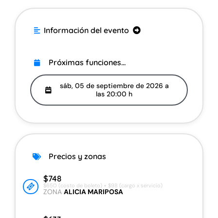
. Información del evento
.
Acerca del evento
Próximas funciones…
Precios y zonas
sáb, 05 de septiembre de 2026 a
las 20:00 h
Información adicional
Información del recinto
Compra boletos en Fan to Fan
Precios y zonas
Vende tus boletos con Fan to Fan
$748
$650 (costo de boleto) + $98 (cargo x servicio)
ZONA
ALICIA MARIPOSA
Ayuda con mi compra