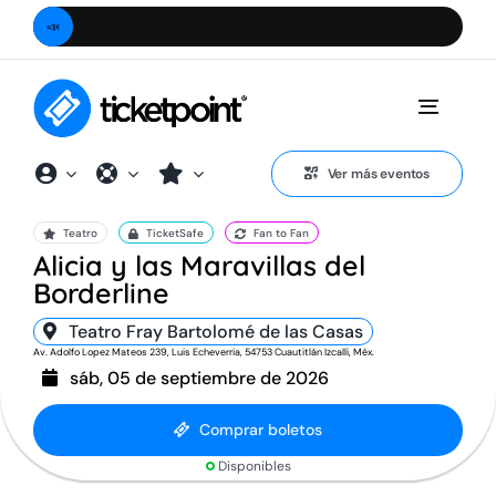
Saltar
📣
Ubica
al
contenido
Toggle
Naviga
Ver más eventos
Teatro
TicketSafe
Fan to Fan
Alicia y las Maravillas del
Borderline
Teatro Fray Bartolomé de las Casas
Av. Adolfo Lopez Mateos 239, Luis Echeverria, 54753 Cuautitlán Izcalli, Méx.
sáb, 05 de septiembre de 2026
Comprar boletos
Disponibles