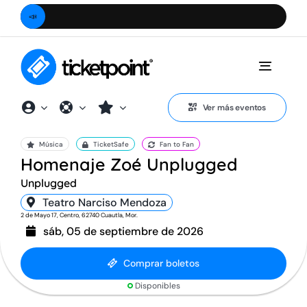
Saltar
📣
Comp
al
contenido
Toggle
Naviga
Ver más eventos
Música
TicketSafe
Fan to Fan
Homenaje Zoé Unplugged
Unplugged
Teatro Narciso Mendoza
2 de Mayo 17, Centro, 62740 Cuautla, Mor.
sáb, 05 de septiembre de 2026
Comprar boletos
Disponibles