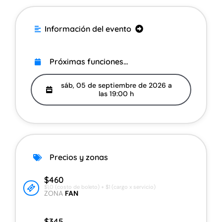
. Información del evento
.
Acerca del evento
Próximas funciones…
Precios y zonas
sáb, 05 de septiembre de 2026 a
las 19:00 h
Información adicional
Información del recinto
Compra boletos en Fan to Fan
Precios y zonas
Vende tus boletos con Fan to Fan
$460
$1,0 (costo de boleto) + $1 (cargo x servicio)
ZONA
FAN
Ayuda con mi compra
$345