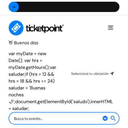
Saltar
📣
Ubica
al
contenido
Toggle
Naviga
👋
Buenos días
var myDate = new
Date(); var hrs =
myDate.getHours();var
saludar;if (hrs = 12 &&
Selecciona tu ubicación
hrs = 18 && hrs <= 24)
Hidalgo
saludar = 'Buenas
noches
Ciudad de México
🌙';document.getElementById('saludo').innerHTML
= saludar;
Estado de México
Querétaro