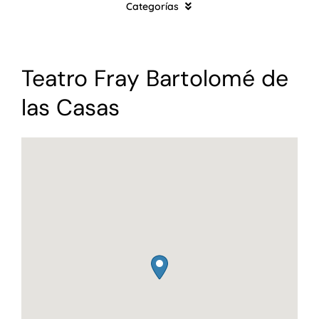
Categorías
Morelos
Puebla
Música
Michoacán
Teatro Fray Bartolomé de
Eventos en todo México
las Casas
🇲🇽
Teatro
Especiales
Familiares
Deportes