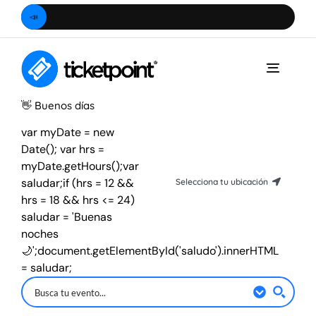
Saltar
📣
Comp
al
contenido
Toggle
Naviga
👋
Buenos días
var myDate = new
Date(); var hrs =
myDate.getHours();var
saludar;if (hrs = 12 &&
Selecciona tu ubicación
hrs = 18 && hrs <= 24)
Hidalgo
saludar = 'Buenas
noches
Ciudad de México
🌙';document.getElementById('saludo').innerHTML
= saludar;
Estado de México
Querétaro