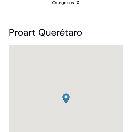
Categorías
Morelos
Puebla
Música
Michoacán
Proart Querétaro
Eventos en todo México
🇲🇽
Teatro
Especiales
Familiares
Deportes