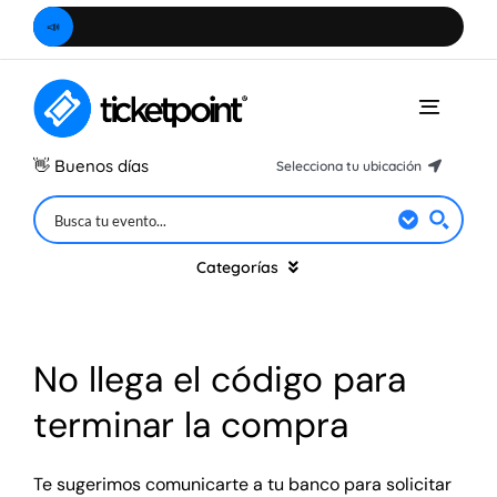
Saltar
📣
Ubica
al
contenido
Toggle
Naviga
👋
Buenos días
Selecciona tu ubicación
Hidalgo
Ciudad de México
Categorías
Estado de México
Querétaro
Música
No llega el código para
Morelos
terminar la compra
Teatro
Puebla
Michoacán
Te sugerimos comunicarte a tu banco para solicitar
Especiales