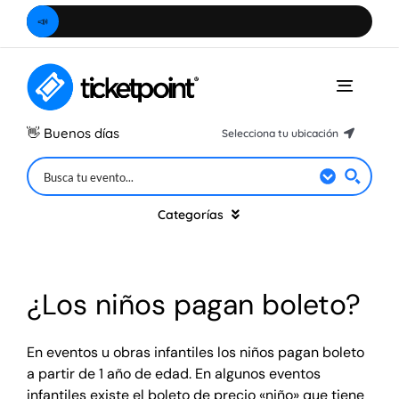
Saltar
📣
¿Camb
al
contenido
Toggle
Naviga
👋
Buenos días
Selecciona tu ubicación
Hidalgo
Ciudad de México
Categorías
Estado de México
Querétaro
Música
¿Los niños pagan boleto?
Morelos
Teatro
Puebla
En eventos u obras infantiles los niños pagan boleto
a partir de 1 año de edad. En algunos eventos
Michoacán
infantiles existe el boleto de precio «niño» que tiene
Especiales