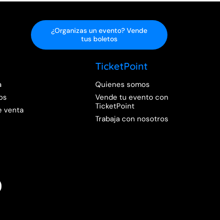
¿Organizas un evento? Vende
tus boletos
TicketPoint
a
Quienes somos
os
Vende tu evento con
TicketPoint
e venta
Trabaja con nosotros