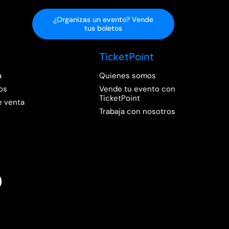
¿Organizas un evento? Vende
tus boletos
TicketPoint
a
Quienes somos
os
Vende tu evento con
TicketPoint
e venta
Trabaja con nosotros