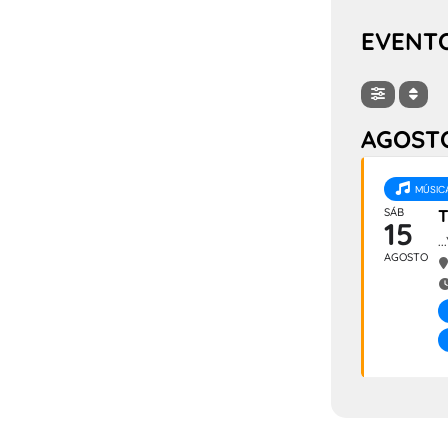
EVENT
AGOST
MÚSIC
SÁB
T
15
.
AGOSTO